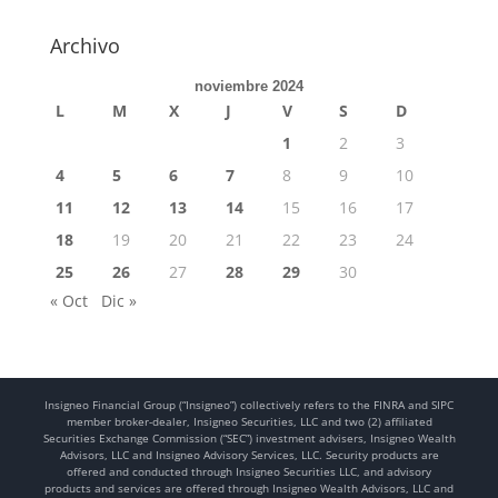
Archivo
noviembre 2024
L
M
X
J
V
S
D
1
2
3
4
5
6
7
8
9
10
11
12
13
14
15
16
17
18
19
20
21
22
23
24
25
26
27
28
29
30
« Oct
Dic »
Insigneo Financial Group (“Insigneo”) collectively refers to the FINRA and SIPC
member broker-dealer, Insigneo Securities, LLC and two (2) affiliated
Securities Exchange Commission (“SEC”) investment advisers, Insigneo Wealth
Advisors, LLC and Insigneo Advisory Services, LLC. Security products are
offered and conducted through Insigneo Securities LLC, and advisory
products and services are offered through Insigneo Wealth Advisors, LLC and