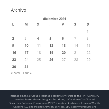
Archivo
diciembre 2024
L
M
X
J
V
S
D
1
2
3
4
5
6
7
8
9
10
11
12
13
14
15
16
17
18
19
20
21
22
23
24
25
26
27
28
29
30
31
« Nov
Ene »
Insigneo Financial Group (“Insigneo”) collectively refers to the FINRA and SIPC
member broker-dealer, Insigneo Securities, LLC and two (2) affiliated
Securities Exchange Commission (“SEC”) investment advisers, Insigneo Wealth
Advisors, LLC and Insigneo Advisory Services, LLC. Security products are