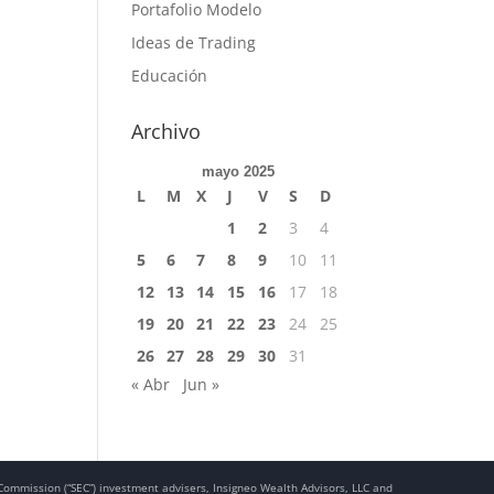
Portafolio Modelo
Ideas de Trading
Educación
Archivo
mayo 2025
L
M
X
J
V
S
D
1
2
3
4
5
6
7
8
9
10
11
12
13
14
15
16
17
18
19
20
21
22
23
24
25
26
27
28
29
30
31
« Abr
Jun »
e Commission (“SEC”) investment advisers, Insigneo Wealth Advisors, LLC and