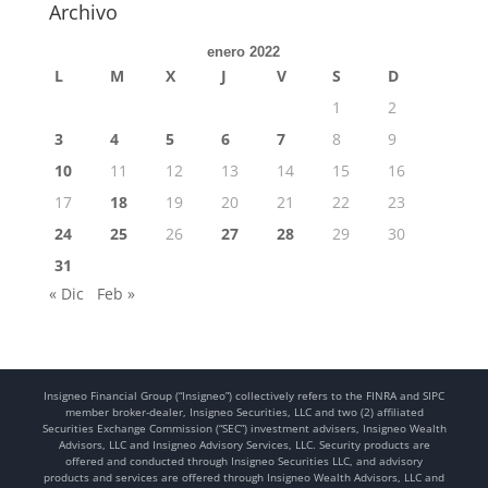
Archivo
enero 2022
L
M
X
J
V
S
D
1
2
3
4
5
6
7
8
9
10
11
12
13
14
15
16
17
18
19
20
21
22
23
24
25
26
27
28
29
30
31
« Dic
Feb »
Insigneo Financial Group (“Insigneo”) collectively refers to the FINRA and SIPC
member broker-dealer, Insigneo Securities, LLC and two (2) affiliated
Securities Exchange Commission (“SEC”) investment advisers, Insigneo Wealth
Advisors, LLC and Insigneo Advisory Services, LLC. Security products are
offered and conducted through Insigneo Securities LLC, and advisory
products and services are offered through Insigneo Wealth Advisors, LLC and