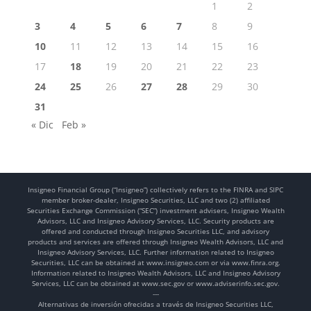
1
2
3
4
5
6
7
8
9
10
11
12
13
14
15
16
17
18
19
20
21
22
23
24
25
26
27
28
29
30
31
« Dic
Feb »
Insigneo Financial Group (“Insigneo”) collectively refers to the FINRA and SIPC
member broker-dealer, Insigneo Securities, LLC and two (2) affiliated
Securities Exchange Commission (“SEC”) investment advisers, Insigneo Wealth
Advisors, LLC and Insigneo Advisory Services, LLC. Security products are
offered and conducted through Insigneo Securities LLC, and advisory
products and services are offered through Insigneo Wealth Advisors, LLC and
Insigneo Advisory Services, LLC. Further information related to Insigneo
Securities, LLC can be obtained at www.insigneo.com or via www.finra.org.
Information related to Insigneo Wealth Advisors, LLC and Insigneo Advisory
Services, LLC can be obtained at www.sec.gov or www.adviserinfo.sec.gov.
---
Alternativas de inversión ofrecidas a través de Insigneo Securities LLC,