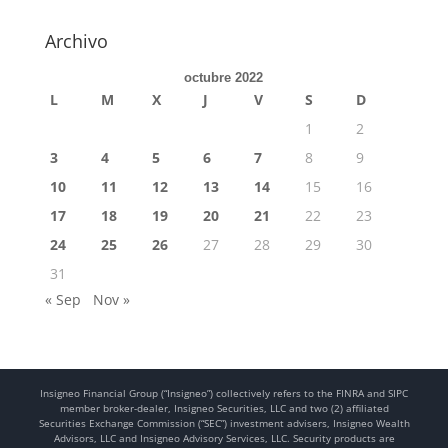
Archivo
octubre 2022
L
M
X
J
V
S
D
1
2
3
4
5
6
7
8
9
10
11
12
13
14
15
16
17
18
19
20
21
22
23
24
25
26
27
28
29
30
31
« Sep
Nov »
Insigneo Financial Group (“Insigneo”) collectively refers to the FINRA and SIPC
member broker-dealer, Insigneo Securities, LLC and two (2) affiliated
Securities Exchange Commission (“SEC”) investment advisers, Insigneo Wealth
Advisors, LLC and Insigneo Advisory Services, LLC. Security products are