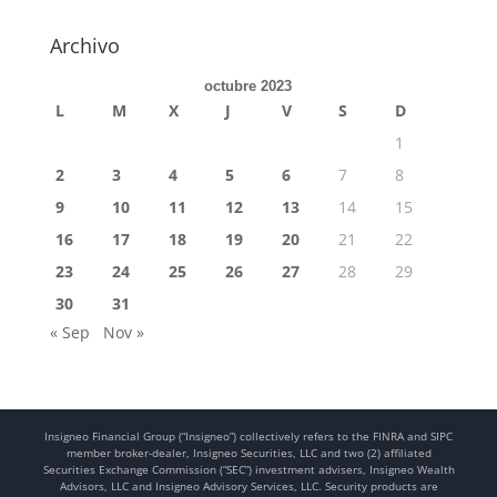
Archivo
octubre 2023
L
M
X
J
V
S
D
1
2
3
4
5
6
7
8
9
10
11
12
13
14
15
16
17
18
19
20
21
22
23
24
25
26
27
28
29
30
31
« Sep
Nov »
Insigneo Financial Group (“Insigneo”) collectively refers to the FINRA and SIPC
member broker-dealer, Insigneo Securities, LLC and two (2) affiliated
Securities Exchange Commission (“SEC”) investment advisers, Insigneo Wealth
Advisors, LLC and Insigneo Advisory Services, LLC. Security products are