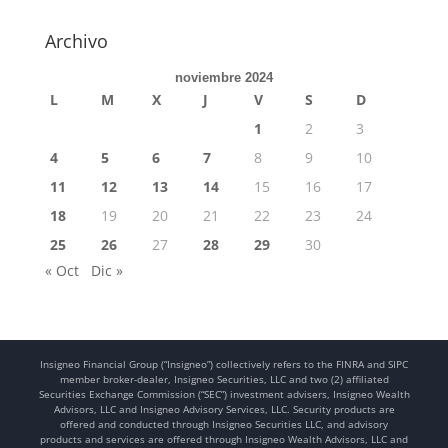
Archivo
noviembre 2024
L
M
X
J
V
S
D
1
2
3
4
5
6
7
8
9
10
11
12
13
14
15
16
17
18
19
20
21
22
23
24
25
26
27
28
29
30
« Oct
Dic »
Insigneo Financial Group (“Insigneo”) collectively refers to the FINRA and SIPC
member broker-dealer, Insigneo Securities, LLC and two (2) affiliated
Securities Exchange Commission (“SEC”) investment advisers, Insigneo Wealth
Advisors, LLC and Insigneo Advisory Services, LLC. Security products are
offered and conducted through Insigneo Securities LLC, and advisory
products and services are offered through Insigneo Wealth Advisors, LLC and