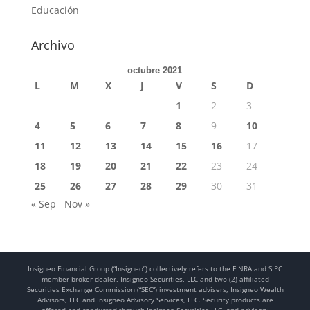
Educación
Archivo
octubre 2021
L
M
X
J
V
S
D
1
2
3
4
5
6
7
8
9
10
11
12
13
14
15
16
17
18
19
20
21
22
23
24
25
26
27
28
29
30
31
« Sep
Nov »
Insigneo Financial Group (“Insigneo”) collectively refers to the FINRA and SIPC
member broker-dealer, Insigneo Securities, LLC and two (2) affiliated
Securities Exchange Commission (“SEC”) investment advisers, Insigneo Wealth
Advisors, LLC and Insigneo Advisory Services, LLC. Security products are