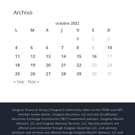
Archivo
octubre 2021
L
M
X
J
V
S
D
1
2
3
4
5
6
7
8
9
10
11
12
13
14
15
16
17
18
19
20
21
22
23
24
25
26
27
28
29
30
31
« Sep
Nov »
Insigneo Financial Group (“Insigneo”) collectively refers to the FINRA and SIPC
member broker-dealer, Insigneo Securities, LLC and two (2) affiliated
Securities Exchange Commission (“SEC”) investment advisers, Insigneo Wealth
Advisors, LLC and Insigneo Advisory Services, LLC. Security products are
offered and conducted through Insigneo Securities LLC, and advisory
products and services are offered through Insigneo Wealth Advisors, LLC and