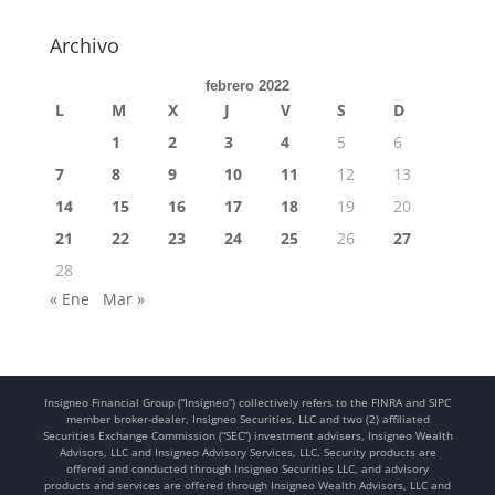
Archivo
febrero 2022
L
M
X
J
V
S
D
1
2
3
4
5
6
7
8
9
10
11
12
13
14
15
16
17
18
19
20
21
22
23
24
25
26
27
28
« Ene
Mar »
Insigneo Financial Group (“Insigneo”) collectively refers to the FINRA and SIPC
member broker-dealer, Insigneo Securities, LLC and two (2) affiliated
Securities Exchange Commission (“SEC”) investment advisers, Insigneo Wealth
Advisors, LLC and Insigneo Advisory Services, LLC. Security products are
offered and conducted through Insigneo Securities LLC, and advisory
products and services are offered through Insigneo Wealth Advisors, LLC and