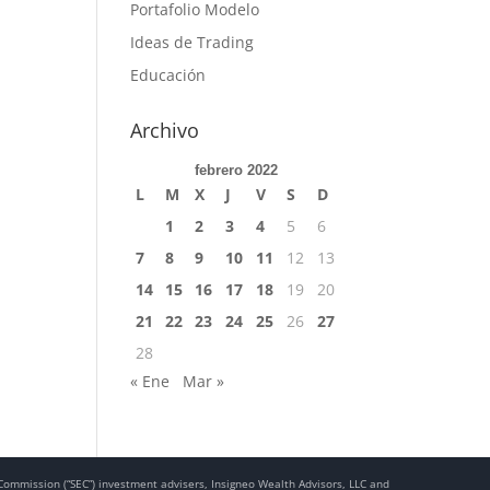
Portafolio Modelo
Ideas de Trading
Educación
Archivo
febrero 2022
L
M
X
J
V
S
D
1
2
3
4
5
6
7
8
9
10
11
12
13
14
15
16
17
18
19
20
21
22
23
24
25
26
27
28
« Ene
Mar »
e Commission (“SEC”) investment advisers, Insigneo Wealth Advisors, LLC and