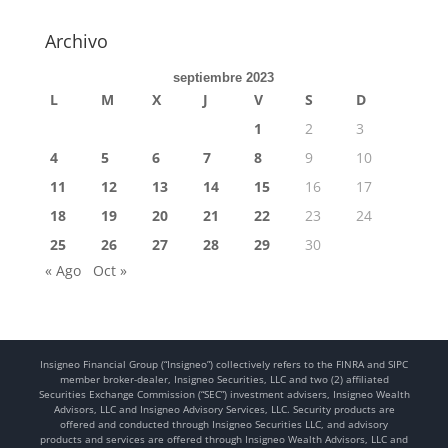
Archivo
septiembre 2023
L
M
X
J
V
S
D
1
2
3
4
5
6
7
8
9
10
11
12
13
14
15
16
17
18
19
20
21
22
23
24
25
26
27
28
29
30
« Ago
Oct »
Insigneo Financial Group (“Insigneo”) collectively refers to the FINRA and SIPC
member broker-dealer, Insigneo Securities, LLC and two (2) affiliated
Securities Exchange Commission (“SEC”) investment advisers, Insigneo Wealth
Advisors, LLC and Insigneo Advisory Services, LLC. Security products are
offered and conducted through Insigneo Securities LLC, and advisory
products and services are offered through Insigneo Wealth Advisors, LLC and