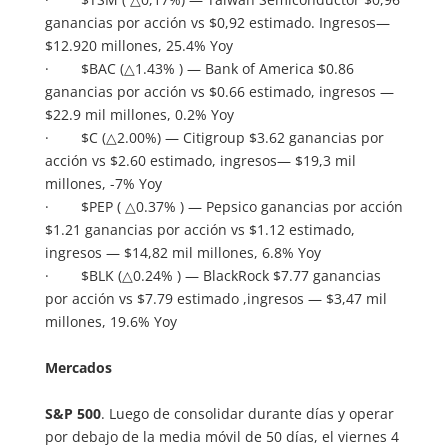
ganancias por acción vs $0,92 estimado. Ingresos—
$12.920 millones, 25.4% Yoy
· $BAC (△1.43% ) — Bank of America $0.86
ganancias por acción vs $0.66 estimado, ingresos —
$22.9 mil millones, 0.2% Yoy
· $C (△2.00%) — Citigroup $3.62 ganancias por
acción vs $2.60 estimado, ingresos— $19,3 mil
millones, -7% Yoy
· $PEP ( △0.37% ) — Pepsico ganancias por acción
$1.21 ganancias por acción vs $1.12 estimado,
ingresos — $14,82 mil millones, 6.8% Yoy
· $BLK (△0.24% ) — BlackRock $7.77 ganancias
por acción vs $7.79 estimado ,ingresos — $3,47 mil
millones, 19.6% Yoy
Mercados
S&P 500
. Luego de consolidar durante días y operar
por debajo de la media móvil de 50 días, el viernes 4