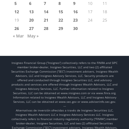
5
6
7
8
9
10
11
12
13
14
15
16
17
18
19
20
21
22
23
24
25
26
27
28
29
30
« Mar
May »
Insigneo Financial Group (“Insigneo”) collectively refers to the FINRA and SIPC
member broker-dealer, Insigneo Securities, LLC and two (2) affiliated
Securities Exchange Commission (“SEC”) investment advisers, Insigneo Wealth
Advisors, LLC and Insigneo Advisory Services, LLC. Security products are
offered and conducted through Insigneo Securities LLC, and advisory
products and services are offered through Insigneo Wealth Advisors, LLC and
Insigneo Advisory Services, LLC. Further information related to Insigneo
Securities, LLC can be obtained at www.insigneo.com or via www.finra.org.
Information related to Insigneo Wealth Advisors, LLC and Insigneo Advisory
Services, LLC can be obtained at www.sec.gov or www.adviserinfo.sec.gov.
---
Alternativas de inversión ofrecidas a través de Insigneo Securities LLC,
Insigneo Wealth Advisors LLC e Insigneo Advisory Services LLC. Insigneo
collectively refers to financial industry regulatory authority (“FINRA”) member
broker-dealer, Insigneo Securities, LLC and two (2) affiliated Securities
Exchange Commission (“SEC”) investment advisers, Insigneo Wealth Advisors,