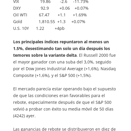
VIX 19.86 -2.6 -11.73%
DXY 92.9 +0.06 +0.07%
Oil WTI 67.47 +1.1 +1.69%
Gold 1,810.55 +1.3 +0.07%
U.S. 10Y 1.22 +4pb
Los principales índices repuntaron al menos un
1.5%, desestimando tan solo un día después los
temores sobre la variante delta
. El Russell 2000 fue
el mayor ganador con una suba del 3,0%, seguido
por el Dow Jones Industrial Average (+1,6%), Nasdaq
Composite (+1,6%), y el S&P 500 (+1,5%).
El mercado parecía estar operando bajo el supuesto
de que las condiciones eran favorables para el
rebote, especialmente después de que el S&P 500
volvió a probar con éxito su media móvil de 50 días
(4242) ayer.
Las ganancias de rebote se distribuyeron en diez de