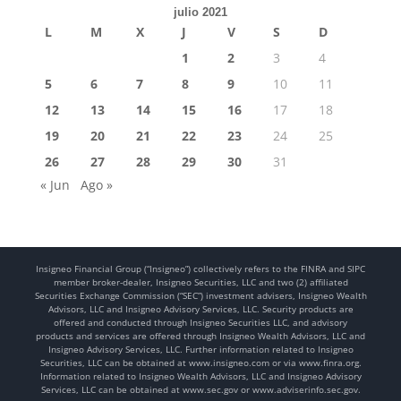
julio 2021
L
M
X
J
V
S
D
1
2
3
4
5
6
7
8
9
10
11
12
13
14
15
16
17
18
19
20
21
22
23
24
25
26
27
28
29
30
31
« Jun
Ago »
Insigneo Financial Group (“Insigneo”) collectively refers to the FINRA and SIPC
member broker-dealer, Insigneo Securities, LLC and two (2) affiliated
Securities Exchange Commission (“SEC”) investment advisers, Insigneo Wealth
Advisors, LLC and Insigneo Advisory Services, LLC. Security products are
offered and conducted through Insigneo Securities LLC, and advisory
products and services are offered through Insigneo Wealth Advisors, LLC and
Insigneo Advisory Services, LLC. Further information related to Insigneo
Securities, LLC can be obtained at www.insigneo.com or via www.finra.org.
Information related to Insigneo Wealth Advisors, LLC and Insigneo Advisory
Services, LLC can be obtained at www.sec.gov or www.adviserinfo.sec.gov.