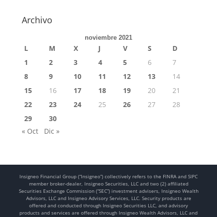
Archivo
noviembre 2021
L
M
X
J
V
S
D
1
2
3
4
5
6
7
8
9
10
11
12
13
14
15
16
17
18
19
20
21
22
23
24
25
26
27
28
29
30
« Oct
Dic »
Insigneo Financial Group (“Insigneo”) collectively refers to the FINRA and SIPC
member broker-dealer, Insigneo Securities, LLC and two (2) affiliated
Securities Exchange Commission (“SEC”) investment advisers, Insigneo Wealth
Advisors, LLC and Insigneo Advisory Services, LLC. Security products are
offered and conducted through Insigneo Securities LLC, and advisory
products and services are offered through Insigneo Wealth Advisors, LLC and