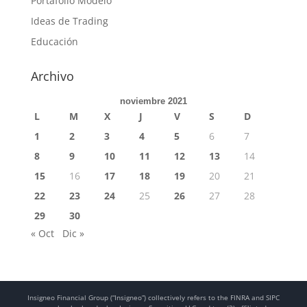
Portafolio Modelo
Ideas de Trading
Educación
Archivo
noviembre 2021
L
M
X
J
V
S
D
1
2
3
4
5
6
7
8
9
10
11
12
13
14
15
16
17
18
19
20
21
22
23
24
25
26
27
28
29
30
« Oct
Dic »
Insigneo Financial Group (“Insigneo”) collectively refers to the FINRA and SIPC