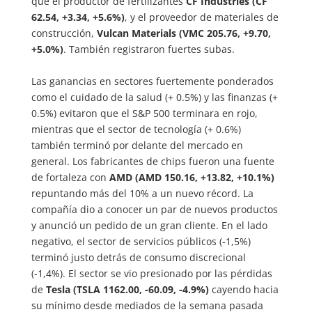
que el productor de fertilizantes
CF Industries (CF
62.54, +3.34, +5.6%)
, y el proveedor de materiales de
construcción,
Vulcan Materials (VMC 205.76, +9.70,
+5.0%)
. También registraron fuertes subas.
Las ganancias en sectores fuertemente ponderados
como el cuidado de la salud (+ 0.5%) y las finanzas (+
0.5%) evitaron que el S&P 500 terminara en rojo,
mientras que el sector de tecnología (+ 0.6%)
también terminó por delante del mercado en
general. Los fabricantes de chips fueron una fuente
de fortaleza con
AMD (AMD 150.16, +13.82, +10.1%)
repuntando más del 10% a un nuevo récord. La
compañía dio a conocer un par de nuevos productos
y anunció un pedido de un gran cliente. En el lado
negativo, el sector de servicios públicos (-1,5%)
terminó justo detrás de consumo discrecional
(-1,4%). El sector se vio presionado por las pérdidas
de
Tesla (TSLA 1162.00, -60.09, -4.9%)
cayendo hacia
su mínimo desde mediados de la semana pasada