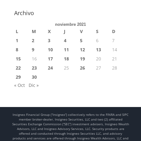
Archivo
noviembre 2021
L
M
X
J
V
S
D
1
2
3
4
5
6
7
8
9
10
11
12
13
14
15
16
17
18
19
20
21
22
23
24
25
26
27
28
29
30
« Oct
Dic »
Insigneo Financial Group (“Insigneo”) collectively refers to the FINRA and SIPC
member broker-dealer, Insigneo Securities, LLC and two (2) affiliated
Securities Exchange Commission (“SEC”) investment advisers, Insigneo Wealth
Advisors, LLC and Insigneo Advisory Services, LLC. Security products are
offered and conducted through Insigneo Securities LLC, and advisory
products and services are offered through Insigneo Wealth Advisors, LLC and