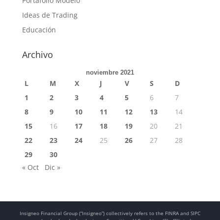
Portafolio Modelo
Ideas de Trading
Educación
Archivo
noviembre 2021
L
M
X
J
V
S
D
1
2
3
4
5
6
7
8
9
10
11
12
13
14
15
16
17
18
19
20
21
22
23
24
25
26
27
28
29
30
« Oct
Dic »
Insigneo Financial Group (“Insigneo”) collectively refers to the FINRA and SIPC