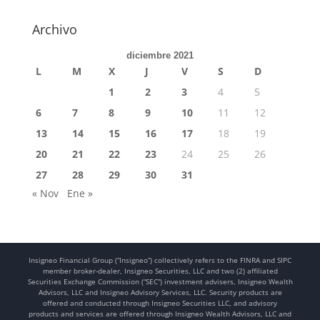
Archivo
diciembre 2021
L
M
X
J
V
S
D
1
2
3
4
5
6
7
8
9
10
11
12
13
14
15
16
17
18
19
20
21
22
23
24
25
26
27
28
29
30
31
« Nov
Ene »
Insigneo Financial Group (“Insigneo”) collectively refers to the FINRA and SIPC
member broker-dealer, Insigneo Securities, LLC and two (2) affiliated
Securities Exchange Commission (“SEC”) investment advisers, Insigneo Wealth
Advisors, LLC and Insigneo Advisory Services, LLC. Security products are
offered and conducted through Insigneo Securities LLC, and advisory
products and services are offered through Insigneo Wealth Advisors, LLC and