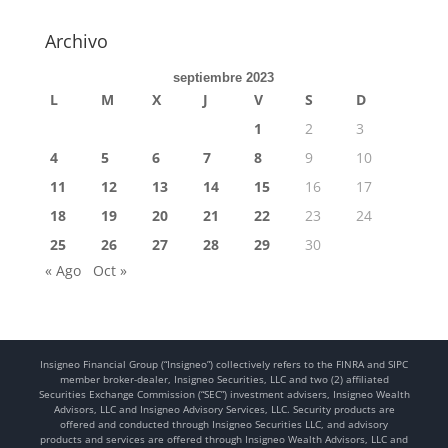
Archivo
septiembre 2023
L
M
X
J
V
S
D
1
2
3
4
5
6
7
8
9
10
11
12
13
14
15
16
17
18
19
20
21
22
23
24
25
26
27
28
29
30
« Ago
Oct »
Insigneo Financial Group (“Insigneo”) collectively refers to the FINRA and SIPC
member broker-dealer, Insigneo Securities, LLC and two (2) affiliated
Securities Exchange Commission (“SEC”) investment advisers, Insigneo Wealth
Advisors, LLC and Insigneo Advisory Services, LLC. Security products are
offered and conducted through Insigneo Securities LLC, and advisory
products and services are offered through Insigneo Wealth Advisors, LLC and