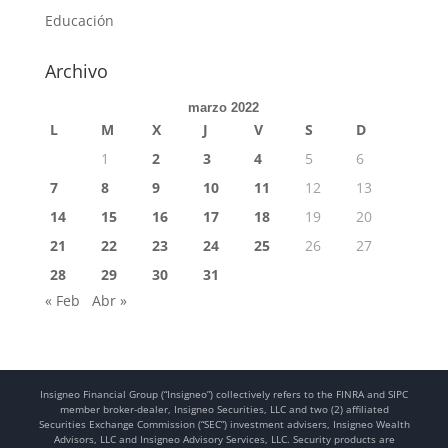
Educación
Archivo
marzo 2022
L
M
X
J
V
S
D
1
2
3
4
5
6
7
8
9
10
11
12
13
14
15
16
17
18
19
20
21
22
23
24
25
26
27
28
29
30
31
« Feb
Abr »
Insigneo Financial Group (“Insigneo”) collectively refers to the FINRA and SIPC
member broker-dealer, Insigneo Securities, LLC and two (2) affiliated
Securities Exchange Commission (“SEC”) investment advisers, Insigneo Wealth
Advisors, LLC and Insigneo Advisory Services, LLC. Security products are