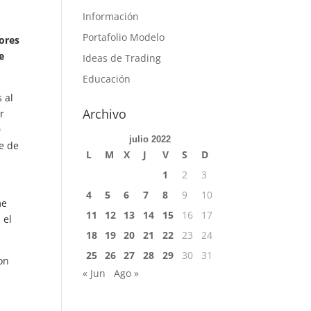
Información
Portafolio Modelo
ores
e
Ideas de Trading
Educación
 al
Archivo
r
0
julio 2022
ve de
L
M
X
J
V
S
D
1
2
3
4
5
6
7
8
9
10
me
11
12
13
14
15
16
17
 el
18
19
20
21
22
23
24
25
26
27
28
29
30
31
on
« Jun
Ago »