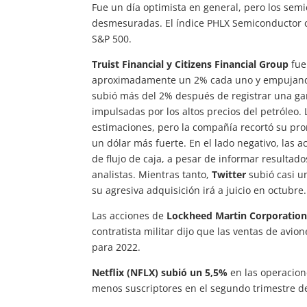
Fue un día optimista en general, pero los se
desmesuradas. El índice PHLX Semiconductor c
S&P 500.
Truist Financial y Citizens Financial Group
fue
aproximadamente un 2% cada uno y empujando 
subió más del 2% después de registrar una ga
impulsadas por los altos precios del petróleo.
estimaciones, pero la compañía recortó su pro
un dólar más fuerte. En el lado negativo, las 
de flujo de caja, a pesar de informar resultad
analistas. Mientras tanto,
Twitter
subió casi u
su agresiva adquisición irá a juicio en octubre.
Las acciones de
Lockheed Martin Corporation
contratista militar dijo que las ventas de avi
para 2022.
Netflix (NFLX) subió un 5,5%
en las operacion
menos suscriptores en el segundo trimestre d