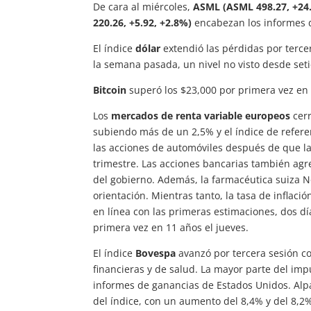
De cara al miércoles,
ASML (ASML 498.27, +24.7
220.26, +5.92, +2.8%)
encabezan los informes d
El índice
dólar
extendió las pérdidas por terce
la semana pasada, un nivel no visto desde set
Bitcoin
superó los $23,000 por primera vez en 
Los
mercados de renta variable europeos
cerr
subiendo más de un 2,5% y el índice de refer
las acciones de automóviles después de que la
trimestre. Las acciones bancarias también ag
del gobierno. Además, la farmacéutica suiza N
orientación. Mientras tanto, la tasa de inflac
en línea con las primeras estimaciones, dos dí
primera vez en 11 años el jueves.
El índice
Bovespa
avanzó por tercera sesión co
financieras y de salud. La mayor parte del imp
informes de ganancias de Estados Unidos. Alp
del índice, con un aumento del 8,4% y del 8,2