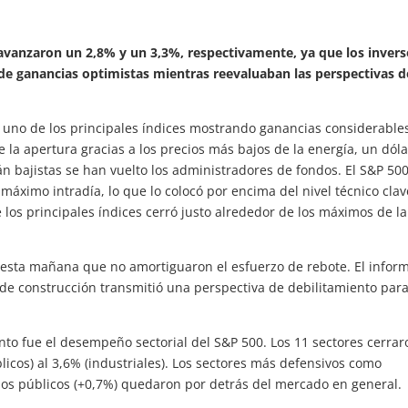
avanzaron un 2,8% y un 3,3%, respectivamente, ya que los invers
 de ganancias optimistas mientras reevaluaban las perspectivas d
 uno de los principales índices mostrando ganancias considerables
e la apertura gracias a los precios más bajos de la energía, un dóla
n bajistas se han vuelto los administradores de fondos. El S&P 50
áximo intradía, lo que lo colocó por encima del nivel técnico cla
 los principales índices cerró justo alrededor de los máximos de la
esta mañana que no amortiguaron el esfuerzo de rebote. El infor
 de construcción transmitió una perspectiva de debilitamiento para
to fue el desempeño sectorial del S&P 500. Los 11 sectores cerrar
licos) al 3,6% (industriales). Los sectores más defensivos como
cios públicos (+0,7%) quedaron por detrás del mercado en general.