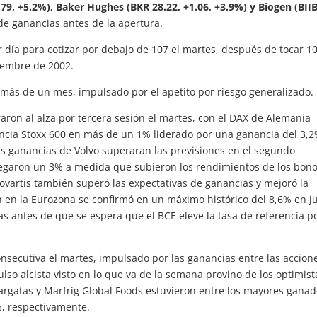
9, +5.2%), Baker Hughes (BKR 28.22, +1.06, +3.9%) y Biogen (BII
e ganancias antes de la apertura.
r día para cotizar por debajo de 107 el martes, después de tocar 1
iembre de 2002.
más de un mes, impulsado por el apetito por riesgo generalizado.
aron al alza por tercera sesión el martes, con el DAX de Alemania
encia Stoxx 600 en más de un 1% liderado por una ganancia del 3,
s ganancias de Volvo superaran las previsiones en el segundo
regaron un 3% a medida que subieron los rendimientos de los bon
ovartis también superó las expectativas de ganancias y mejoró la
ión en la Eurozona se confirmó en un máximo histórico del 8,6% en j
as antes de que se espera que el BCE eleve la tasa de referencia p
nsecutiva el martes, impulsado por las ganancias entre las accion
ulso alcista visto en lo que va de la semana provino de los optimist
argatas y Marfrig Global Foods estuvieron entre los mayores gana
%, respectivamente.