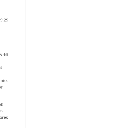
B
09.29
2% en
os
unio,
or
es
as
dores