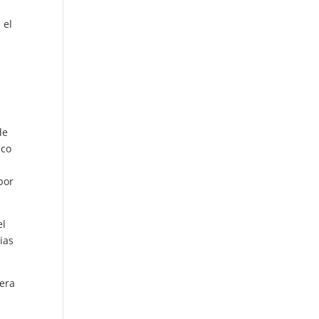
 el
de
ico
por
el
ias
iera