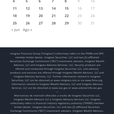
4
5
6
7
8
9
10
11
12
13
14
15
16
17
18
19
20
21
22
23
24
25
26
27
28
29
30
31
« Jun
Ago »
Insigneo Financial Group (“Insigneo”) collectively refers to the FINRA and SIPC
member broker-dealer, Insigneo Securities, LLC and two (2) affiliated
Securities Exchange Commission (“SEC”) investment advisers, Insigneo Wealth
Advisors, LLC and Insigneo Advisory Services, LLC. Security products are
offered and conducted through Insigneo Securities LLC, and advisory
products and services are offered through Insigneo Wealth Advisors, LLC and
Insigneo Advisory Services, LLC. Further information related to Insigneo
Securities, LLC can be obtained at www.insigneo.com or via www.finra.org.
Information related to Insigneo Wealth Advisors, LLC and Insigneo Advisory
Services, LLC can be obtained at www.sec.gov or www.adviserinfo.sec.gov.
---
Alternativas de inversión ofrecidas a través de Insigneo Securities LLC,
Insigneo Wealth Advisors LLC e Insigneo Advisory Services LLC. Insigneo
collectively refers to financial industry regulatory authority (“FINRA”) member
broker-dealer, Insigneo Securities, LLC and two (2) affiliated Securities
Exchange Commission (“SEC”) investment advisers, Insigneo Wealth Advisors,