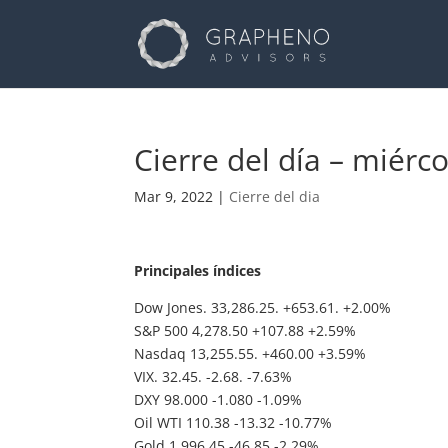
Cierre del día – miérc
Mar 9, 2022
|
Cierre del dia
Principales índices
Dow Jones. 33,286.25. +653.61. +2.00%
S&P 500 4,278.50 +107.88 +2.59%
Nasdaq 13,255.55. +460.00 +3.59%
VIX. 32.45. -2.68. -7.63%
DXY 98.000 -1.080 -1.09%
Oil WTI 110.38 -13.32 -10.77%
Gold 1,996.45 -46.85 -2.29%