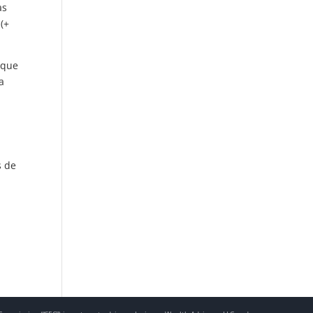
as
 (+
 que
a
s de