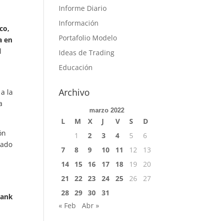
Informe Diario
Información
co,
Portafolio Modelo
a en
l
Ideas de Trading
Educación
Archivo
a la
a
marzo 2022
L
M
X
J
V
S
D
ón
1
2
3
4
5
6
iado
7
8
9
10
11
12
13
14
15
16
17
18
19
20
21
22
23
24
25
26
27
28
29
30
31
Bank
« Feb
Abr »