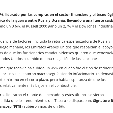
, liderado por las compras en el sector financiero y el tecnológi
ca de la guerra entre Rusia y Ucrania, llevando a una fuerte caíd
nó un 3,6%, el Russell 2000 ganó un 2,7% y el Dow Jones Industria
luencia de factores, incluida la retórica esperanzadora de Rusia y
l fuego mañana, los Emiratos Árabes Unidos que respaldan el apoyo 
ias de que los funcionarios estadounidenses quieren que Venezuel
stados Unidos a cambio de una relajación de las sanciones.
ma que todavía ha subido un 45% en el año fue el tipo de reducci
, incluso si el entorno macro seguía siendo inflacionario. Es demas
unto máximo en el corto plazo, pero había esperanza de que los
 relativamente más bajos en el combustible.
eros lideraron el rebote del mercado, y estos últimos se vieron
edida que los rendimientos del Tesoro se disparaban.
Signature 
ancorp (FITB)
subieron más de un 6%.