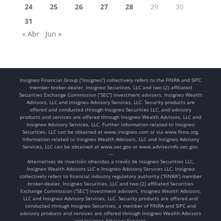
24
25
26
27
28
29
30
31
« Abr
Jun »
Insigneo Financial Group (“Insigneo”) collectively refers to the FINRA and SIPC
member broker-dealer, Insigneo Securities, LLC and two (2) affiliated
Securities Exchange Commission (“SEC”) investment advisers, Insigneo Wealth
Advisors, LLC and Insigneo Advisory Services, LLC. Security products are
offered and conducted through Insigneo Securities LLC, and advisory
products and services are offered through Insigneo Wealth Advisors, LLC and
Insigneo Advisory Services, LLC. Further information related to Insigneo
Securities, LLC can be obtained at www.insigneo.com or via www.finra.org.
Information related to Insigneo Wealth Advisors, LLC and Insigneo Advisory
Services, LLC can be obtained at www.sec.gov or www.adviserinfo.sec.gov.
---
Alternativas de inversión ofrecidas a través de Insigneo Securities LLC,
Insigneo Wealth Advisors LLC e Insigneo Advisory Services LLC. Insigneo
collectively refers to financial industry regulatory authority (“FINRA”) member
broker-dealer, Insigneo Securities, LLC and two (2) affiliated Securities
Exchange Commission (“SEC”) investment advisers, Insigneo Wealth Advisors,
LLC and Insigneo Advisory Services, LLC. Security products are offered and
conducted through Insigneo Securities, a member of FINRA and SIPC and
advisory products and services are offered through Insigneo Wealth Advisors
and Insigneo Advisory Services.