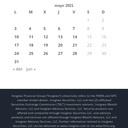
mayo 2021
L
M
X
J
V
S
D
1
2
3
4
5
6
7
8
9
10
11
12
13
14
15
16
17
18
19
20
21
22
23
24
25
26
27
28
29
30
31
« Abr
Jun »
Insigneo Financial Group (“Insigneo”) collectively refers to the FINRA and SIPC
member broker-dealer, Insigneo Securities, LLC and two (2) affiliated
Securities Exchange Commission (“SEC”) investment advisers, Insigneo Wealth
Advisors, LLC and Insigneo Advisory Services, LLC. Security products are
offered and conducted through Insigneo Securities LLC, and advisory
products and services are offered through Insigneo Wealth Advisors, LLC and
Insigneo Advisory Services, LLC. Further information related to Insigneo
Securities, LLC can be obtained at www.insigneo.com or via www.finra.org.