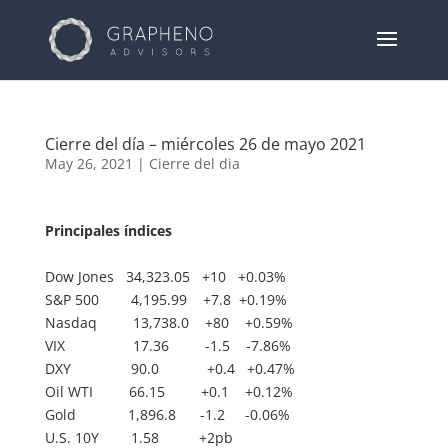
Cierre del día – miércoles 26 de mayo 2021
May 26, 2021
|
Cierre del dia
Principales índices
Dow Jones 34,323.05 +10 +0.03%
S&P 500 4,195.99 +7.8 +0.19%
Nasdaq 13,738.0 +80 +0.59%
VIX 17.36 -1.5 -7.86%
DXY 90.0 +0.4 +0.47%
Oil WTI 66.15 +0.1 +0.12%
Gold 1,896.8 -1.2 -0.06%
U.S. 10Y 1.58 +2pb