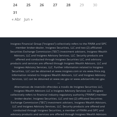
24
25
26
27
28
29
30
31
« Abr
Jun »
Insigneo Financial Group (“Insigneo”) collectively refers to the FINRA and SIPC
member broker-dealer, Insigneo Securities, LLC and two (2) affiliated
Securities Exchange Commission (“SEC”) investment advisers, Insigneo Wealth
Advisors, LLC and Insigneo Advisory Services, LLC. Security products are
offered and conducted through Insigneo Securities LLC, and advisory
products and services are offered through Insigneo Wealth Advisors, LLC and
Insigneo Advisory Services, LLC. Further information related to Insigneo
Securities, LLC can be obtained at www.insigneo.com or via www.finra.org.
Information related to Insigneo Wealth Advisors, LLC and Insigneo Advisory
Services, LLC can be obtained at www.sec.gov or www.adviserinfo.sec.gov.
---
Alternativas de inversión ofrecidas a través de Insigneo Securities LLC,
Insigneo Wealth Advisors LLC e Insigneo Advisory Services LLC. Insigneo
collectively refers to financial industry regulatory authority (“FINRA”) member
broker-dealer, Insigneo Securities, LLC and two (2) affiliated Securities
Exchange Commission (“SEC”) investment advisers, Insigneo Wealth Advisors,
LLC and Insigneo Advisory Services, LLC. Security products are offered and
conducted through Insigneo Securities, a member of FINRA and SIPC and
advisory products and services are offered through Insigneo Wealth Advisors