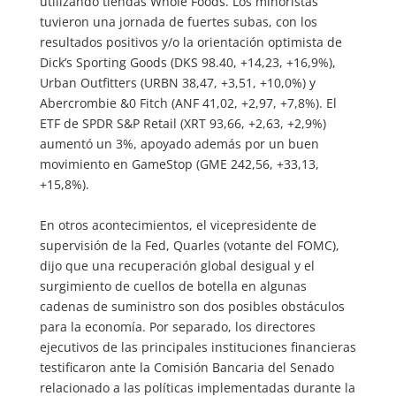
utilizando tiendas Whole Foods. Los minoristas
tuvieron una jornada de fuertes subas, con los
resultados positivos y/o la orientación optimista de
Dick’s Sporting Goods (DKS 98.40, +14,23, +16,9%),
Urban Outfitters (URBN 38,47, +3,51, +10,0%) y
Abercrombie &0 Fitch (ANF 41,02, +2,97, +7,8%). El
ETF de SPDR S&P Retail (XRT 93,66, +2,63, +2,9%)
aumentó un 3%, apoyado además por un buen
movimiento en GameStop (GME 242,56, +33,13,
+15,8%).
En otros acontecimientos, el vicepresidente de
supervisión de la Fed, Quarles (votante del FOMC),
dijo que una recuperación global desigual y el
surgimiento de cuellos de botella en algunas
cadenas de suministro son dos posibles obstáculos
para la economía. Por separado, los directores
ejecutivos de las principales instituciones financieras
testificaron ante la Comisión Bancaria del Senado
relacionado a las políticas implementadas durante la