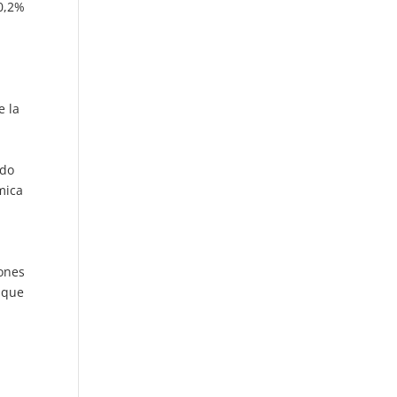
 0,2%
e la
ndo
mica
iones
 que