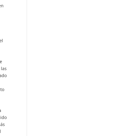
en
el
de
 las
cado
sto
a
nido
más
l