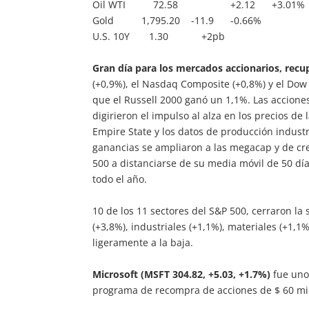
Oil WTI 72.58 +2.12 +3.01%
Gold 1,795.20 -11.9 -0.66%
U.S. 10Y 1.30 +2pb
Gran día para los mercados accionarios, rec
(+0,9%), el Nasdaq Composite (+0,8%) y el Dow
que el Russell 2000 ganó un 1,1%. Las acciones
digirieron el impulso al alza en los precios de
Empire State y los datos de producción industr
ganancias se ampliaron a las megacap y de cre
500 a distanciarse de su media móvil de 50 dí
todo el año.
10 de los 11 sectores del S&P 500, cerraron la s
(+3,8%), industriales (+1,1%), materiales (+1,1%
ligeramente a la baja.
Microsoft (MSFT 304.82, +5.03, +1.7%)
fue uno
programa de recompra de acciones de $ 60 mil