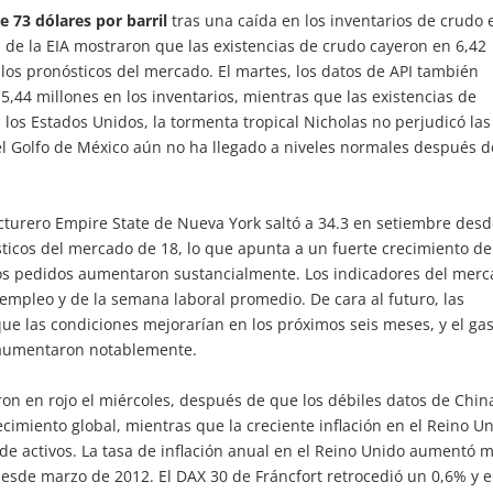
 73 dólares por barril
tras una caída en los inventarios de crudo 
 de la EIA mostraron que las existencias de crudo cayeron en 6,42
 los pronósticos del mercado. El martes, los datos de API también
,44 millones en los inventarios, mientras que las existencias de
los Estados Unidos, la tormenta tropical Nicholas no perjudicó las
el Golfo de México aún no ha llegado a niveles normales después d
cturero Empire State de Nueva York saltó a 34.3 en setiembre des
ticos del mercado de 18, lo que apunta a un fuerte crecimiento de
vos pedidos aumentaron sustancialmente. Los indicadores del mer
empleo y de la semana laboral promedio. De cara al futuro, las
e las condiciones mejorarían en los próximos seis meses, y el ga
a aumentaron notablemente.
on en rojo el miércoles, después de que los débiles datos de Chin
cimiento global, mientras que la creciente inflación en el Reino U
e activos. La tasa de inflación anual en el Reino Unido aumentó 
desde marzo de 2012. El DAX 30 de Fráncfort retrocedió un 0,6% y e