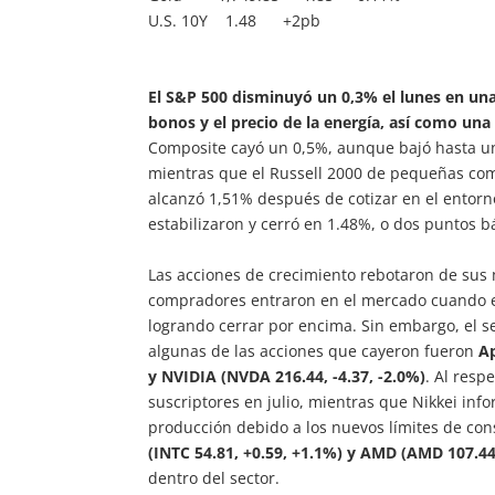
U.S. 10Y 1.48 +2pb
El S&P 500 disminuyó un 0,3% el lunes en una
bonos y el precio de la energía, así como un
Composite cayó un 0,5%, aunque bajó hasta un 
mientras que el Russell 2000 de pequeñas com
alcanzó 1,51% después de cotizar en el entor
estabilizaron y cerró en 1.48%, o dos puntos b
Las acciones de crecimiento rebotaron de sus
compradores entraron en el mercado cuando el
logrando cerrar por encima. Sin embargo, el 
algunas de las acciones que cayeron fueron
Ap
y NVIDIA (NVDA 216.44, -4.37, -2.0%)
. Al resp
suscriptores en julio, mientras que Nikkei in
producción debido a los nuevos límites de con
(INTC 54.81, +0.59, +1.1%) y AMD (AMD 107.44
dentro del sector.