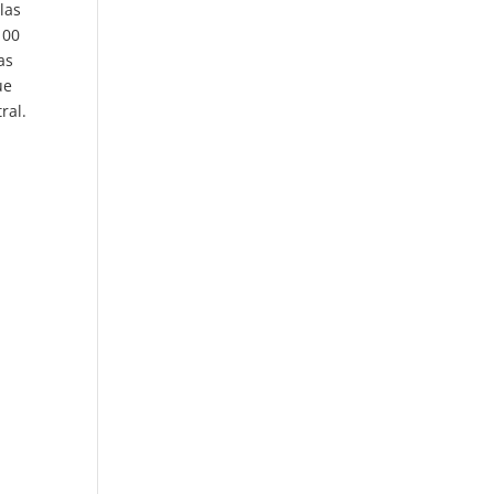
las
100
as
ue
ral.