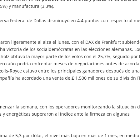
5,5%) y manufactura (3,3%).
serva Federal de Dallas disminuyó en 4.4 puntos con respecto al m
aron ligeramente al alza el lunes, con el DAX de Frankfurt subien
cha victoria de los socialdemócratas en las elecciones alemanas. Lo
holz obtuvo la mayor parte de los votos con el 25,7%, seguido por 
pero aún podría enfrentar meses de negociaciones antes de acorda
 Rolls-Royce estuvo entre los principales ganadores después de una
ompañía ha acordado una venta de £ 1.500 millones de su división I
menzar la semana, con los operadores monitoreando la situación 
 y energéticas superaron al índice ante la firmeza en algunas
cima de 5,3 por dólar, el nivel más bajo en más de 1 mes, en medio