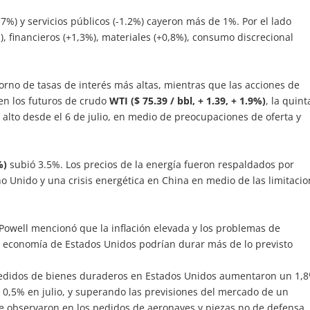
1.7%) y servicios públicos (-1.2%) cayeron más de 1%. Por el lado
%), financieros (+1,3%), materiales (+0,8%), consumo discrecional
orno de tasas de interés más altas, mientras que las acciones de
 en los futuros de crudo
WTI ($ 75.39 / bbl, + 1.39, + 1.9%)
, la quint
 alto desde el 6 de julio, en medio de preocupaciones de oferta y
%)
subió 3.5%. Los precios de la energía fueron respaldados por
o Unido y una crisis energética en China en medio de las limitaci
Powell mencionó que la inflación elevada y los problemas de
la economía de Estados Unidos podrían durar más de lo previsto
pedidos de bienes duraderos en Estados Unidos aumentaron un 1,
l 0,5% en julio, y superando las previsiones del mercado de un
e observaron en los pedidos de aeronaves y piezas no de defensa