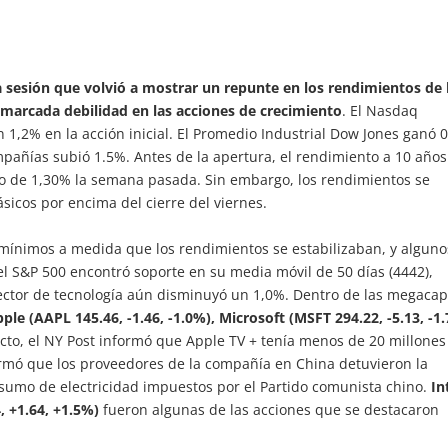
 sesión que volvió a mostrar un repunte en los rendimientos de 
a marcada debilidad en las acciones de crecimiento
. El Nasdaq
1,2% en la acción inicial. El Promedio Industrial Dow Jones ganó 
pañías subió 1.5%. Antes de la apertura, el rendimiento a 10 años
no de 1,30% la semana pasada. Sin embargo, los rendimientos se
ásicos por encima del cierre del viernes.
 mínimos a medida que los rendimientos se estabilizaban, y alguno
 S&P 500 encontró soporte en su media móvil de 50 días (4442),
sector de tecnología aún disminuyó un 1,0%. Dentro de las megaca
ple (AAPL 145.46, -1.46, -1.0%), Microsoft (MSFT 294.22, -5.13, -1
ecto, el NY Post informó que Apple TV + tenía menos de 20 millones
formó que los proveedores de la compañía en China detuvieron la
sumo de electricidad impuestos por el Partido comunista chino.
In
, +1.64, +1.5%)
fueron algunas de las acciones que se destacaron