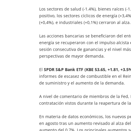
Los sectores de salud (-1.4%), bienes raíces (-
positivo, los sectores cíclicos de energía (+3,4
(+0,4%), e industriales (+0,1%) cerraron al alza.
Las acciones bancarias se beneficiaron del ent
energía se recuperaron con el impulso alcista
sesión consecutiva de ganancias y el nivel más
perspectivas de mayor demanda.
El
SPDR S&P Bank ETF (KBE 53.65, +1.81, +3.5
informes de escasez de combustible en el Rein
de suministro y el aumento de la demanda.
A nivel de comentario de miembros de la Fed, 
contratación vistos durante la reapertura de 
En materia de datos económicos, los nuevos 
en agosto tras un aumento revisado al alza de
aumento del 0,7%. Los principales aumentos s