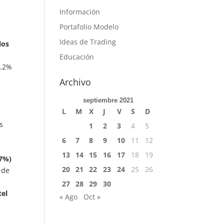
Información
Portafolio Modelo
Ideas de Trading
los
Educación
0.2%
Archivo
septiembre 2021
L
M
X
J
V
S
D
s
1
2
3
4
5
6
7
8
9
10
11
12
p
13
14
15
16
17
18
19
.7%)
20
21
22
23
24
25
26
 de
27
28
29
30
tel
« Ago
Oct »