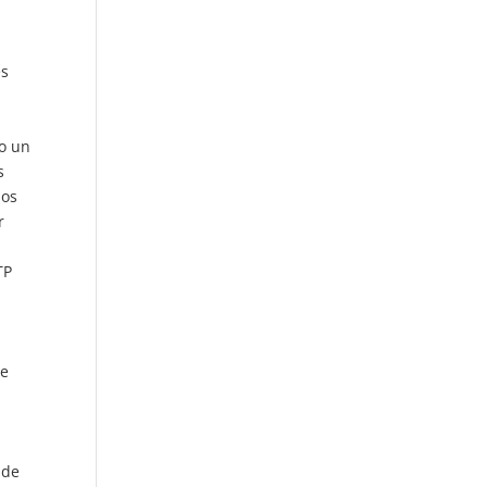
es
do un
s
los
r
TP
de
 de