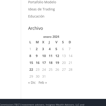
Portafolio Modelo
Ideas de Trading
Educación
Archivo
enero 2024
L
M
X
J
V
S
D
1
2
3
4
5
6
7
8
9
10
11
12
13
14
15
16
17
18
19
20
21
22
23
24
25
26
27
28
29
30
31
« Dic
Feb »
e Commission (“SEC”) investment advisers, Insigneo Wealth Advisors, LLC and