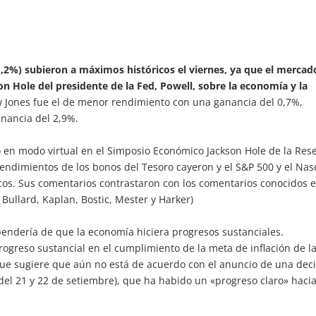
,2%) subieron a máximos históricos el viernes, ya que el mercad
n Hole del presidente de la Fed, Powell, sobre la economía y la
ow Jones fue el de menor rendimiento con una ganancia del 0,7%,
anancia del 2,9%.
so en modo virtual en el Simposio Económico Jackson Hole de la Res
 rendimientos de los bonos del Tesoro cayeron y el S&P 500 y el Na
os. Sus comentarios contrastaron con los comentarios conocidos e
ullard, Kaplan, Bostic, Mester y Harker)
pendería de que la economía hiciera progresos sustanciales.
ogreso sustancial en el cumplimiento de la meta de inflación de l
 que sugiere que aún no está de acuerdo con el anuncio de una dec
el 21 y 22 de setiembre), que ha habido un «progreso claro» hacia