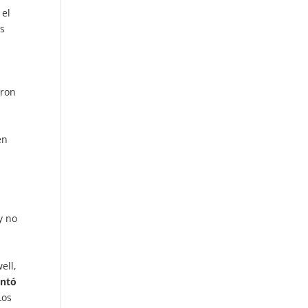
 el
as
eron
en
y no
ell,
entó
Los