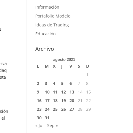
Información
Portafolio Modelo
Ideas de Trading
o
Educación
Archivo
agosto 2021
erva
L
M
X
J
V
S
D
sdaq
1
sta
2
3
4
5
6
7
8
9
10
11
12
13
14
15
16
17
18
19
20
21
22
a
23
24
25
26
27
28
29
isión
30
31
 el
« Jul
Sep »