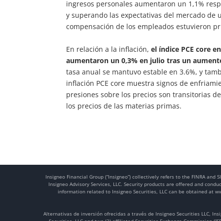
ingresos personales aumentaron un 1,1% respec
y superando las expectativas del mercado de un
compensación de los empleados estuvieron pri
En relación a la inflación,
el índice PCE core e
aumentaron un 0,3% en julio tras un aumento r
tasa anual se mantuvo estable en 3.6%, y tambi
inflación PCE core muestra signos de enfriamie
presiones sobre los precios son transitorias deb
los precios de las materias primas.
Insigneo Financial Group (“Insigneo”) collectively refers to the FINRA and
Insigneo Advisory Services, LLC. Security products are offered and condu
information related to Insigneo Securities, LLC can be obtained at 
Alternativas de inversión ofrecidas a través de Insigneo Securities LLC, Ins