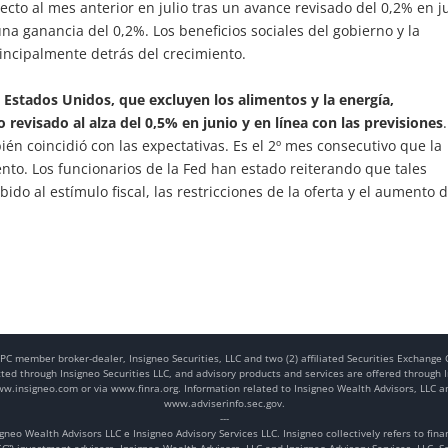
to al mes anterior en julio tras un avance revisado del 0,2% en j
a ganancia del 0,2%. Los beneficios sociales del gobierno y la
ncipalmente detrás del crecimiento.
n Estados Unidos, que excluyen los alimentos y la energía,
evisado al alza del 0,5% en junio y en línea con las previsiones
én coincidió con las expectativas. Es el 2º mes consecutivo que la
nto. Los funcionarios de la Fed han estado reiterando que tales
ido al estímulo fiscal, las restricciones de la oferta y el aumento 
 SIPC member broker-dealer, Insigneo Securities, LLC and two (2) affiliated Securities Exchang
cted through Insigneo Securities LLC, and advisory products and services are offered through I
www.insigneo.com or via www.finra.org. Information related to Insigneo Wealth Advisors, LLC a
www.adviserinfo.sec.gov.
---
igneo Wealth Advisors LLC e Insigneo Advisory Services LLC. Insigneo collectively refers to fin