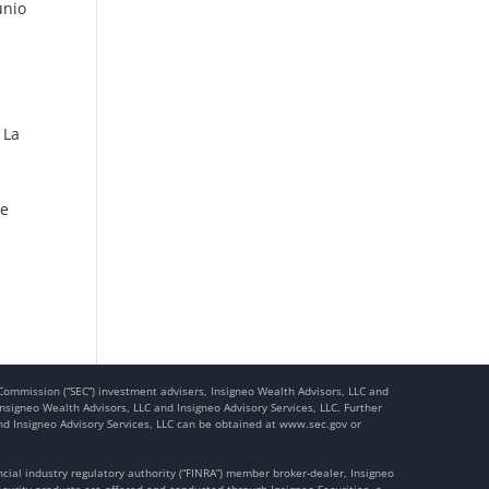
unio
. La
de
e Commission (“SEC”) investment advisers, Insigneo Wealth Advisors, LLC and
nsigneo Wealth Advisors, LLC and Insigneo Advisory Services, LLC. Further
nd Insigneo Advisory Services, LLC can be obtained at www.sec.gov or
ancial industry regulatory authority (“FINRA”) member broker-dealer, Insigneo