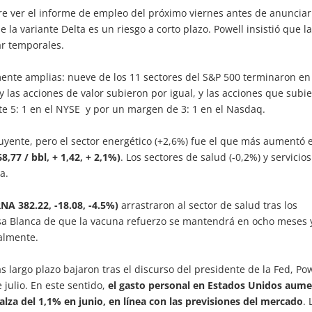
e ver el informe de empleo del próximo viernes antes de anunciar
la variante Delta es un riesgo a corto plazo. Powell insistió que l
tar temporales.
mente amplias: nueve de los 11 sectores del S&P 500 terminaron en
o y las acciones de valor subieron por igual, y las acciones que subi
te 5: 1 en el NYSE y por un margen de 3: 1 en el Nasdaq.
fluyente, pero el sector energético (+2,6%) fue el que más aumentó 
8,77 / bbl, + 1,42, + 2,1%)
. Los sectores de salud (-0,2%) y servicios
ja.
NA 382.22, -18.08, -4.5%)
arrastraron al sector de salud tras los
asa Blanca de que la vacuna refuerzo se mantendrá en ocho meses 
almente.
 largo plazo bajaron tras el discurso del presidente de la Fed, Pow
 julio. En este sentido,
el gasto personal en Estados Unidos aum
alza del 1,1% en junio, en línea con las previsiones del mercado
. 