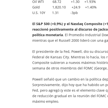
Oil WTI 68.72 +1.30 +1.93%
Gold 1,820.10 +24.9 +1.40%
U.S. 10Y 1.31 -3pb
El S&P 500 (+0,9%) y el Nasdaq Composite (+1
reaccionó positivamente al discurso de Jackso
política monetaria
. El Promedio Industrial D
mientras que el Russell 2000 lideró con una g
El presidente de la Fed, Powell, dio su discur
Federal de Kansas City. Mientras lo hacía, los
Composite subieron a nuevos máximos históric
semana de otros miembros del FOMC (George, B
Powell señaló que un cambio en la política de
Sorpresivamente, dijo hoy que ha habido un pr
Fed, pero agregó (y este es el elemento clave
de reducción gradual en la reunión del FOMC d
máximo empleo.