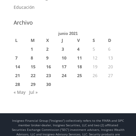
Educación
Archivo
junio 2021
L
M
X
J
V
S
D
1
2
3
4
5
6
7
8
9
10
11
12
13
14
15
16
17
18
19
20
21
22
23
24
25
26
27
28
29
30
« May
Jul »
Insigneo Financial Group (“Insigneo”) collectively refers to the FINRA and SIPC
member broker-dealer, Insigneo Securities, LLC and two (2) affiliated
Securities Exchange Commission (“SEC”) investment advisers, Insigneo Wealth
Advisors, LLC and Insigneo Advisory Services, LLC. Security products are