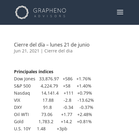
Cierre del día – lunes 21 de junio
Jun 21, 2021
|
Cierre del dia
Principales índices
Dow Jones 33,876.97 +586 +1.76%
S&P 500 4,224.79 +58 +1.40%
Nasdaq 14,141.4 +111 +0.79%
VIX 17.88 -2.8 -13.62%
DXY 91.8 -0.34 -0.37%
Oil WTI 73.06 +1.77 +2.48%
Gold 1,783.2 +14.2 +0.81%
U.S. 10Y 1.48 +3pb