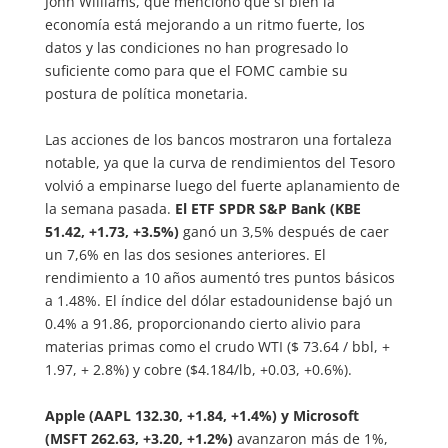
John Williams, que mencionó que si bien la
economía está mejorando a un ritmo fuerte, los
datos y las condiciones no han progresado lo
suficiente como para que el FOMC cambie su
postura de política monetaria.
Las acciones de los bancos mostraron una fortaleza
notable, ya que la curva de rendimientos del Tesoro
volvió a empinarse luego del fuerte aplanamiento de
la semana pasada.
El ETF SPDR S&P Bank (KBE
51.42, +1.73, +3.5%)
ganó un 3,5% después de caer
un 7,6% en las dos sesiones anteriores. El
rendimiento a 10 años aumentó tres puntos básicos
a 1.48%. El índice del dólar estadounidense bajó un
0.4% a 91.86, proporcionando cierto alivio para
materias primas como el crudo WTI ($ 73.64 / bbl, +
1.97, + 2.8%) y cobre ($4.184/lb, +0.03, +0.6%).
Apple (AAPL 132.30, +1.84, +1.4%) y Microsoft
(MSFT 262.63, +3.20, +1.2%)
avanzaron más de 1%,