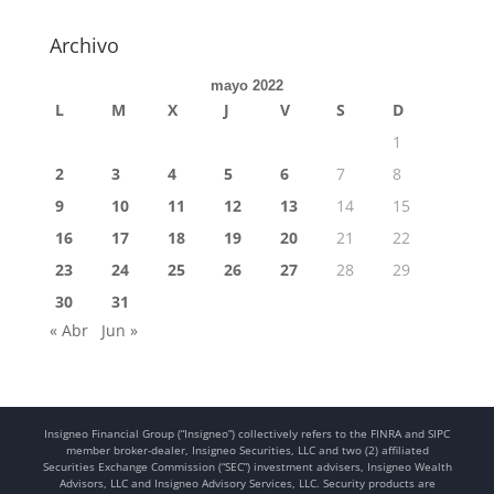
Archivo
mayo 2022
L
M
X
J
V
S
D
1
2
3
4
5
6
7
8
9
10
11
12
13
14
15
16
17
18
19
20
21
22
23
24
25
26
27
28
29
30
31
« Abr
Jun »
Insigneo Financial Group (“Insigneo”) collectively refers to the FINRA and SIPC
member broker-dealer, Insigneo Securities, LLC and two (2) affiliated
Securities Exchange Commission (“SEC”) investment advisers, Insigneo Wealth
Advisors, LLC and Insigneo Advisory Services, LLC. Security products are