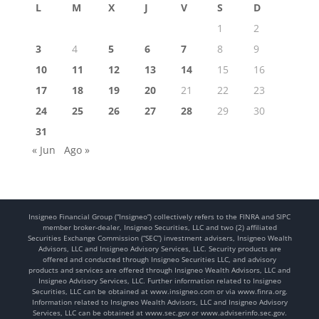
L
M
X
J
V
S
D
1
2
3
4
5
6
7
8
9
10
11
12
13
14
15
16
17
18
19
20
21
22
23
24
25
26
27
28
29
30
31
« Jun
Ago »
Insigneo Financial Group (“Insigneo”) collectively refers to the FINRA and SIPC
member broker-dealer, Insigneo Securities, LLC and two (2) affiliated
Securities Exchange Commission (“SEC”) investment advisers, Insigneo Wealth
Advisors, LLC and Insigneo Advisory Services, LLC. Security products are
offered and conducted through Insigneo Securities LLC, and advisory
products and services are offered through Insigneo Wealth Advisors, LLC and
Insigneo Advisory Services, LLC. Further information related to Insigneo
Securities, LLC can be obtained at www.insigneo.com or via www.finra.org.
Information related to Insigneo Wealth Advisors, LLC and Insigneo Advisory
Services, LLC can be obtained at www.sec.gov or www.adviserinfo.sec.gov.