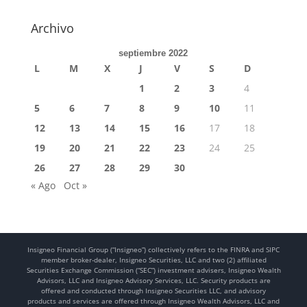
Archivo
septiembre 2022
L
M
X
J
V
S
D
1
2
3
4
5
6
7
8
9
10
11
12
13
14
15
16
17
18
19
20
21
22
23
24
25
26
27
28
29
30
« Ago
Oct »
Insigneo Financial Group (“Insigneo”) collectively refers to the FINRA and SIPC
member broker-dealer, Insigneo Securities, LLC and two (2) affiliated
Securities Exchange Commission (“SEC”) investment advisers, Insigneo Wealth
Advisors, LLC and Insigneo Advisory Services, LLC. Security products are
offered and conducted through Insigneo Securities LLC, and advisory
products and services are offered through Insigneo Wealth Advisors, LLC and