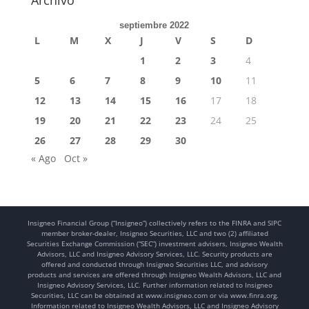
Archivo
septiembre 2022
L
M
X
J
V
S
D
1
2
3
4
5
6
7
8
9
10
11
12
13
14
15
16
17
18
19
20
21
22
23
24
25
26
27
28
29
30
« Ago
Oct »
Insigneo Financial Group (“Insigneo”) collectively refers to the FINRA and SIPC
member broker-dealer, Insigneo Securities, LLC and two (2) affiliated
Securities Exchange Commission (“SEC”) investment advisers, Insigneo Wealth
Advisors, LLC and Insigneo Advisory Services, LLC. Security products are
offered and conducted through Insigneo Securities LLC, and advisory
products and services are offered through Insigneo Wealth Advisors, LLC and
Insigneo Advisory Services, LLC. Further information related to Insigneo
Securities, LLC can be obtained at www.insigneo.com or via www.finra.org.
Information related to Insigneo Wealth Advisors, LLC and Insigneo Advisory