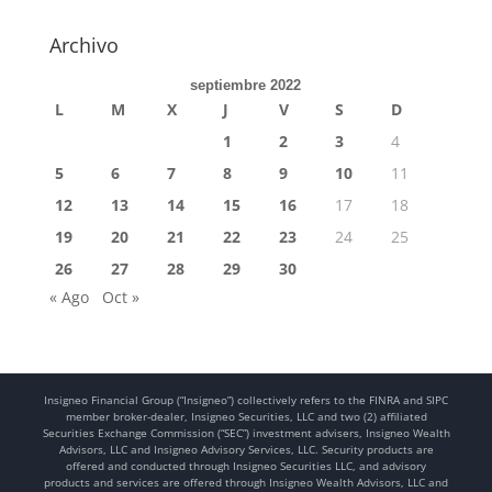
Archivo
septiembre 2022
L
M
X
J
V
S
D
1
2
3
4
5
6
7
8
9
10
11
12
13
14
15
16
17
18
19
20
21
22
23
24
25
26
27
28
29
30
« Ago
Oct »
Insigneo Financial Group (“Insigneo”) collectively refers to the FINRA and SIPC
member broker-dealer, Insigneo Securities, LLC and two (2) affiliated
Securities Exchange Commission (“SEC”) investment advisers, Insigneo Wealth
Advisors, LLC and Insigneo Advisory Services, LLC. Security products are
offered and conducted through Insigneo Securities LLC, and advisory
products and services are offered through Insigneo Wealth Advisors, LLC and