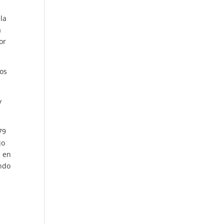
la
a
or
ños
y
79
jo
s en
ando