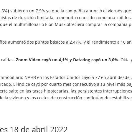
7.5%)
subieron un 7.5% ya que la compañía anunció el viernes que 
onistas de duración limitada, a menudo conocido como una «píldor
ue el multimillonario Elon Musk ofreciera comprar la compañía p
años aumentó dos puntos básicos a 2.47%, y el rendimiento a 10 a
 caídas.
Zoom Video cayó un 4,1% y Datadog cayó un 3,6%
. Okta 
 inmobiliario NAHB en los Estados Unidos cayó a 77 en abril desde 
rcado. El índice cayó por cuarto mes consecutivo a su nivel más ba
te salto en las tasas hipotecarias, las persistentes interrupcione
de la vivienda y los costos de construcción continúan desestabiliz
nes 18 de abril 2022