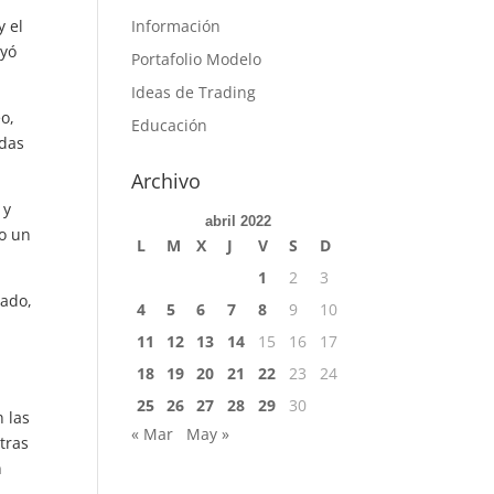
y el
Información
ayó
Portafolio Modelo
Ideas de Trading
eo,
Educación
idas
Archivo
 y
abril 2022
vo un
L
M
X
J
V
S
D
1
2
3
cado,
4
5
6
7
8
9
10
11
12
13
14
15
16
17
18
19
20
21
22
23
24
25
26
27
28
29
30
 las
« Mar
May »
tras
n